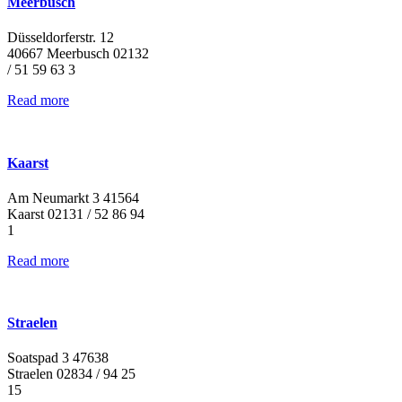
Meerbusch
Düsseldorferstr. 12
40667 Meerbusch 02132
/ 51 59 63 3
Read more
Kaarst
Am Neumarkt 3 41564
Kaarst 02131 / 52 86 94
1
Read more
Straelen
Soatspad 3 47638
Straelen 02834 / 94 25
15